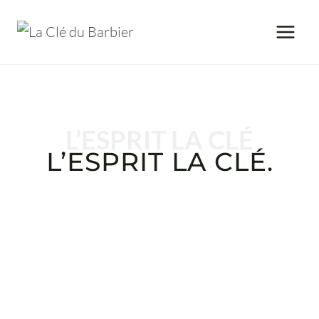
Aller
au
contenu
L’ESPRIT LA CLÉ
L’ESPRIT LA CLÉ
.
ARTISAN COIFFEUR BARBIER DEPUIS
2013.