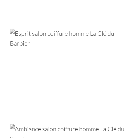
les barber shops parisiens les mieux
notés